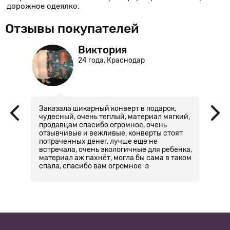
дорожное одеялко.
Отзывы покупателей
Виктория
24 года, Краснодар
Заказала шикарный конверт в подарок,
Д
в
чудесный, очень теплый, материал мягкий,
п
продавцам спасибо огромное, очень
о
ыло
отзывчивые и вежливые, конверты стоят
в 
му
потраченных денег, лучше еще не
встречала, очень экологичные для ребенка,
материал аж пахнёт, могла бы сама в таком
спала, спасибо вам огромное ☺️