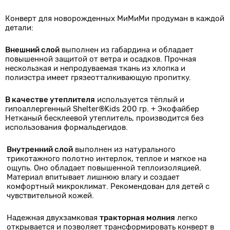
Конверт для новорожденных МиМиМи продуман в каждой
детали:
Внешний слой
выполнен из габардина и обладает
повышенной защитой от ветра и осадков. Прочная
нескользкая и непродуваемая ткань из хлопка и
полиэстра имеет грязеотталкивающую пропитку.
В качестве утеплителя
используется тёплый и
гипоаллергенный Shelter®Kids 200 гр. + Экофайбер
Нетканый бесклеевой утеплитель, производится без
использования формальдегидов.
Внутренний слой
выполнен из натурального
трикотажного полотно интерлок, теплое и мягкое на
ощупь. Оно обладает повышенной теплоизоляцией.
Материал впитывает лишнюю влагу и создает
комфортный микроклимат. Рекомендован для детей с
чувствительной кожей.
Надежная двухзамковая
тракторная молния
легко
открывается и позволяет трансформировать конверт в