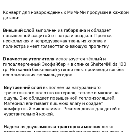
Конверт для новорожденных МиМиМи продуман в каждой
детали:
Внешний слой
выполнен из габардина и обладает
повышенной защитой от ветра и осадков. Прочная
нескользкая и непродуваемая ткань из хлопка и
полиэстра имеет грязеотталкивающую пропитку.
В качестве утеплителя
используется тёплый и
гипоаллергенный Экофайбер + в спинке Shelter®Kids 100
гр. Нетканый бесклеевой утеплитель, производится без
использования формальдегидов.
Внутренний слой
выполнен из натурального
трикотажного полотно интерлок, теплое и мягкое на
ощупь. Оно обладает повышенной теплоизоляцией.
Материал впитывает лишнюю влагу и создает
комфортный микроклимат. Рекомендован для детей с
чувствительной кожей.
Надежная двухзамковая
тракторная молния
легко