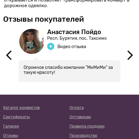
открывается и позволяет трансформировать конверт в
дорожное одеялко.
Отзывы покупателей
Анастасия Пойдо
Респ. Бурятия, пос. Таксимо
Видео отзыва
Огромное спасибо компании "МиМиМи" за
П
ть
такую красоту!
с
и
м
п
в
о
Каталог конвертов
Оплата
Сертификаты
Оптовикам
Галерея
Правила продажи
Отзывы
Производство