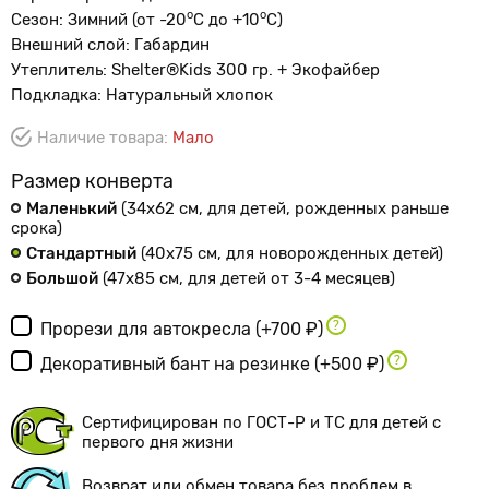
о
o
Сезон: Зимний (от -20
С до +10
С)
Внешний слой: Габардин
Утеплитель: Shelter®Kids 300 гр. + Экофайбер
Подкладка: Натуральный хлопок
Наличие товара:
Мало
Размер конверта
Маленький
(34х62 см
, для детей, рожденных раньше
срока
)
Стандартный
(40х75 см
, для новорожденных детей
)
Большой
(47х85 см
, для детей от 3-4 месяцев
)
Прорези для автокресла
(+700 ₽)
Декоративный бант на резинке
(+500 ₽)
Сертифицирован по ГОСТ-Р и ТС для детей с
первого дня жизни
Возврат или обмен товара без проблем в