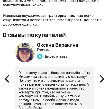
комфортный микроклимат. Рекомендован для детей с
чувствительной кожей.
Надежная двухзамковая
тракторная молния
легко
открывается и позволяет трансформировать конверт в
дорожное одеялко.
Отзывы покупателей
Оксана Варакина
Рязань
Видео отзыва
Очень хочу сказать большое спасибо сайту
К
!
Мимими за столь оперативную доставку!
г
Потому что мы опомнились поздно, а
р
привезли нам буквально за полтора дня. А
п
также нам очень понравилось качество
Т
конверта, при том, что он очень
в
комфортный и удобный. Ну и в такую
м
погоду в нем не особо жарко, а когда
и
дождик – очень тепло нашему малышу.
Спасибо большое!