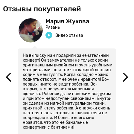
Отзывы покупателей
Мария Жукова
Рязань
Видео отзыва
На выписку нам подарили замечательный
П
конверт! Он замечателен не только своим
м
оригинальным дизайном и очень удобными
н
материалами, но и тем что каждый день мы
ходим в нем гулять. Когда холодно можно
поднять отворот. Мне очень нравится! Во-
первых, никто не видит ребенка. Во-
вторых, там получается маленькая
щелочка. Ребенок дышит свежим воздухом
и при этом недоступен сквознякам. Внутри
он сделан из мягкой натуральной ткани,
приятной к телу ребенка. А снаружи очень
плотная ткань, которая не пачкается и не
повреждается. И больше всего мне
нравится, что это не банальные
конвертики с бантиками!