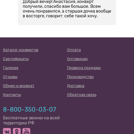
Добрый вечер! Анастасия, конверт
З
получили, спасибо вам большое. Всем
н
очень понравился, а старшая дочка вообще
с
в восторге, говорит: себе такой хочу.
к
Каталог конвертов
Оплата
Сертификаты
Оптовикам
Галерея
Правила продажи
Отзывы
Производство
Обмен и возврат
Доставка
Контакты
Обратная связь
8-800-350-03-07
Бесплатные звонки на всей
территории РФ