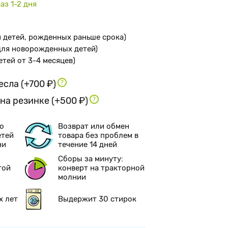
аз 1-2 дня
я детей, рожденных раньше срока
)
 для новорожденных детей
)
детей от 3-4 месяцев
)
ресла
(+700 ₽)
 на резинке
(+500 ₽)
о
Возврат или обмен
етей
товара без проблем в
ни
течение 14 дней
Сборы за минуту:
той
конверт на тракторной
молнии
х лет
Выдержит 30 стирок