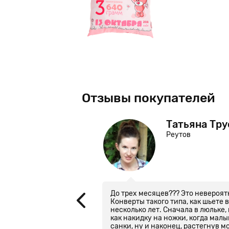
Отзывы покупателей
брик
Татьяна Тр
Реутов
нверт! Выглядит
До трех месяцев??? Это невероят
ань, особенно приятно
Конверты такого типа, как шьете
уду советовать
несколько лет. Сначала в люльке,
как накидку на ножки, когда малы
санки, ну и наконец, растегнув м