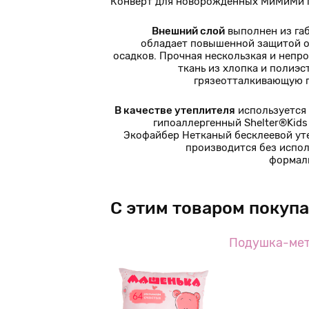
Конверт для новорожденных МиМиМи п
Внешний слой
выполнен из га
обладает повышенной защитой о
осадков. Прочная нескользкая и непр
ткань из хлопка и полиэс
грязеотталкивающую 
В качестве утеплителя
используется
гипоаллергенный Shelter®Kids 
Экофайбер Нетканый бесклеевой ут
производится без испо
формал
С этим товаром покуп
Подушка-мет