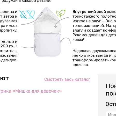
родуман в каждой детали:
бардина и
Внутренний слой
выпо
т ветра и
трикотажного полотно
одуваемая
мягкое на ощупь. Оно
тра имеет
теплоизоляцией. Мат
пропитку.
влагу и создает комф
Рекомендован для дет
кожей.
 тёплый и
200 гр. +
еплитель,
Надежная двухзамков
льзования
легко открывается и п
ьдегидов.
трансформировать кон
одеялко.
ают
Смотреть весь каталог
Пон
рика «Мишка для девочек»
пок
Ост
Мод