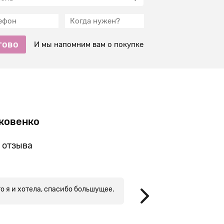
тово
И мы напомним вам о покупке
ковенко
Кат
Новос
 отзыва
то я и хотела, спасибо большущее.
Спасибо большое за пр
качеству и милый, де