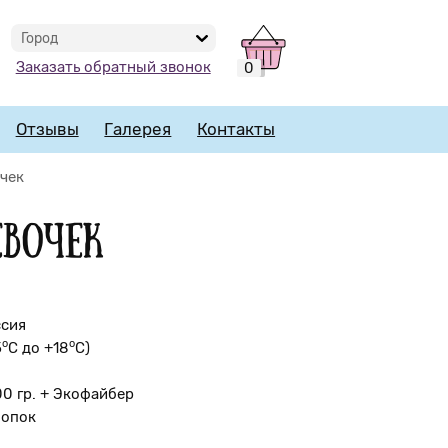
Город
Заказать обратный звонок
0
Отзывы
Галерея
Контакты
чек
вочек
ссия
о
o
5
С до +18
С)
00 гр. + Экофайбер
лопок