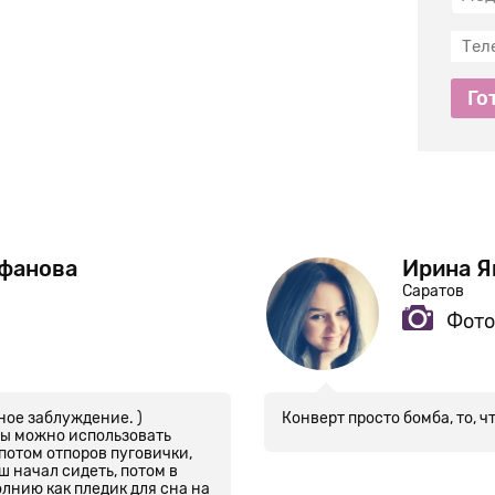
Го
уфанова
Ирина Я
Саратов
Фото
ное заблуждение. )
Конверт просто бомба, то, ч
 вы можно использовать
 потом отпоров пуговички,
ш начал сидеть, потом в
олнию как пледик для сна на