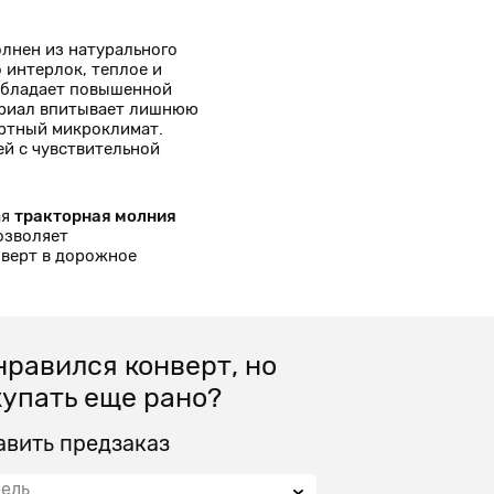
лнен из натурального
 интерлок, теплое и
 обладает повышенной
ериал впитывает лишнюю
ортный микроклимат.
ей с чувствительной
ая
тракторная молния
озволяет
верт в дорожное
равился конверт, но
упать еще рано?
авить предзаказ
ель