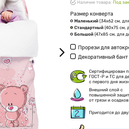
Наличие товара:
Под зак
Размер конверта
Маленький
(34х62 см
, дл
Стандартный
(40х75 см
,
Большой
(47х85 см
, для 
Прорези для авток
Декоративный бант
Сертифицирован п
ГОСТ-Р и ТС для д
с первого дня жиз
Внешний слой с
повышенной защи
от грязи и осадков
Пригодится до дву