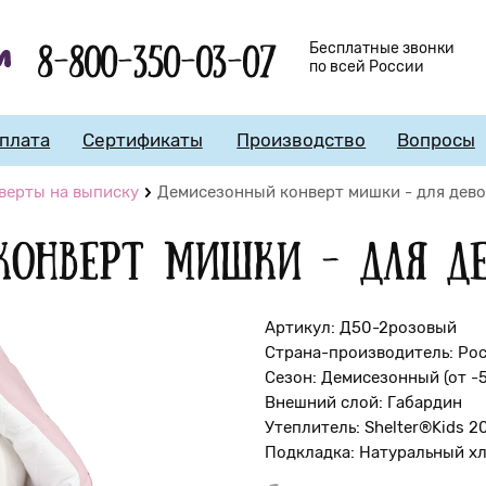
8-800-350-03-07
Бесплатные звонки
по всей России
плата
Сертификаты
Производство
Вопросы
верты на выписку
Демисезонный конверт мишки - для дево
конверт мишки - для де
Артикул: Д50-2розовый
Страна-производитель: Ро
Сезон: Демисезонный (от -
Внешний слой: Габардин
Утеплитель: Shelter®Kids 2
Подкладка: Натуральный х