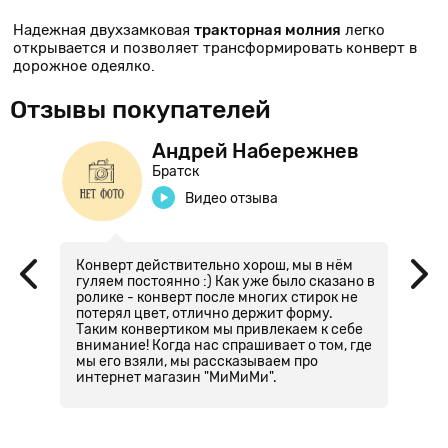
Надежная двухзамковая
тракторная молния
легко
открывается и позволяет трансформировать конверт в
дорожное одеялко.
Отзывы покупателей
Андрей Набережнев
Братск
Видео отзыва
Конверт действительно хорош, мы в нём
З
т
гуляем постоянно :) Как уже было сказано в
с
ролике - конверт после многих стирок не
к
ли
потерял цвет, отлично держит форму.
д
л
Таким конвертиком мы привлекаем к себе
к
ем
внимание! Когда нас спрашивает о том, где
ч
мы его взяли, мы рассказываем про
п
и
интернет магазин "МиМиМи".