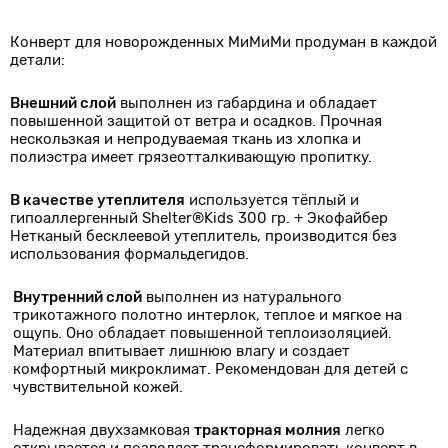
Конверт для новорожденных МиМиМи продуман в каждой
детали:
Внешний слой
выполнен из габардина и обладает
повышенной защитой от ветра и осадков. Прочная
нескользкая и непродуваемая ткань из хлопка и
полиэстра имеет грязеотталкивающую пропитку.
В качестве утеплителя
используется тёплый и
гипоаллергенный Shelter®Kids 300 гр. + Экофайбер
Нетканый бесклеевой утеплитель, производится без
использования формальдегидов.
Внутренний слой
выполнен из натурального
трикотажного полотно интерлок, теплое и мягкое на
ощупь. Оно обладает повышенной теплоизоляцией.
Материал впитывает лишнюю влагу и создает
комфортный микроклимат. Рекомендован для детей с
чувствительной кожей.
Надежная двухзамковая
тракторная молния
легко