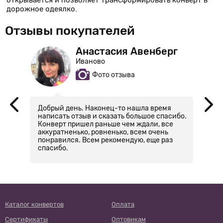
открывается и позволяет трансформировать конверт в
дорожное одеялко.
Отзывы покупателей
Анастасия Авенберг
Иваново
Фото отзыва
то
Добрый день. Наконец-то нашла время
В
написать отзыв и сказать большое спасибо.
н
Конверт пришел раньше чем ждали, все
30
аккуратненько, ровненько, всем очень
т
понравился. Всем рекомендую, еще раз
хв
спасибо.
Каталог конвертов
Оплата
Сертификаты
Оптовикам