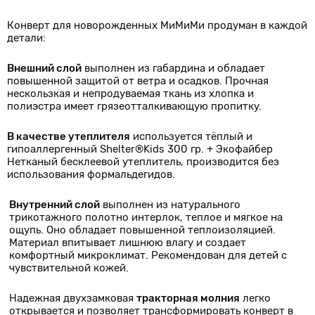
Конверт для новорожденных МиМиМи продуман в каждой
детали:
Внешний слой
выполнен из габардина и обладает
повышенной защитой от ветра и осадков. Прочная
нескользкая и непродуваемая ткань из хлопка и
полиэстра имеет грязеотталкивающую пропитку.
В качестве утеплителя
используется тёплый и
гипоаллергенный Shelter®Kids 300 гр. + Экофайбер
Нетканый бесклеевой утеплитель, производится без
использования формальдегидов.
Внутренний слой
выполнен из натурального
трикотажного полотно интерлок, теплое и мягкое на
ощупь. Оно обладает повышенной теплоизоляцией.
Материал впитывает лишнюю влагу и создает
комфортный микроклимат. Рекомендован для детей с
чувствительной кожей.
Надежная двухзамковая
тракторная молния
легко
открывается и позволяет трансформировать конверт в