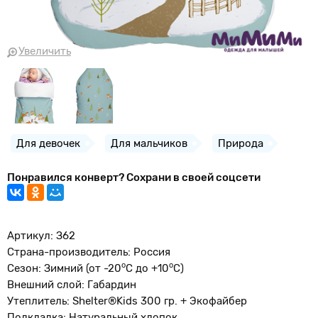
Увеличить
Для девочек
Для мальчиков
Природа
Понравился конверт? Сохрани в своей соцсети
Артикул: З62
Страна-производитель: Россия
о
o
Сезон: Зимний (от -20
С до +10
С)
Внешний слой: Габардин
Утеплитель: Shelter®Kids 300 гр. + Экофайбер
Подкладка: Натуральный хлопок