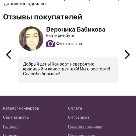
дорожное одеялко.
Отзывы покупателей
Вероника Бабикова
Екатеринбург
Фото отзыва
Добрый день! Конверт невероятно
О
красивый и качественный! Мы в восторге!
т
Спасибо большое!
Каталог конвертов
Оплата
Сертификаты
Оптовикам
Галерея
Правила продажи
Отзывы
Производство