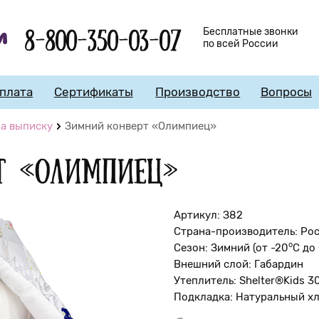
8-800-350-03-07
Бесплатные звонки
по всей России
плата
Сертификаты
Производство
Вопросы
а выписку
Зимний конверт «Олимпиец»
т «Олимпиец»
Артикул: З82
Страна-производитель: Ро
о
Сезон: Зимний (от -20
С до
Внешний слой: Габардин
Утеплитель: Shelter®Kids 3
Подкладка: Натуральный х