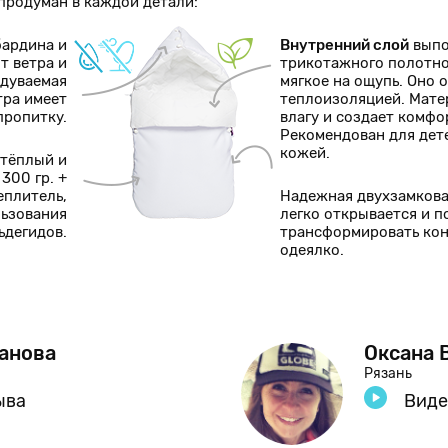
родуман в каждой детали:
бардина и
Внутренний слой
выпо
т ветра и
трикотажного полотно
одуваемая
мягкое на ощупь. Оно
тра имеет
теплоизоляцией. Мат
пропитку.
влагу и создает комф
Рекомендован для дет
кожей.
 тёплый и
300 гр. +
еплитель,
Надежная двухзамков
льзования
легко открывается и п
ьдегидов.
трансформировать кон
одеялко.
занова
Оксана 
Рязань
ыва
Виде