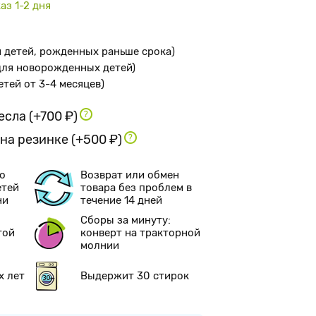
аз 1-2 дня
я детей, рожденных раньше срока
)
 для новорожденных детей
)
детей от 3-4 месяцев
)
ресла
(+700 ₽)
 на резинке
(+500 ₽)
о
Возврат или обмен
етей
товара без проблем в
ни
течение 14 дней
Сборы за минуту:
той
конверт на тракторной
молнии
х лет
Выдержит 30 стирок