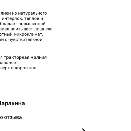
лнен из натурального
 интерлок, теплое и
 обладает повышенной
ериал впитывает лишнюю
ортный микроклимат.
ей с чувствительной
ая
тракторная молния
озволяет
верт в дорожное
Варакина
Тат
Москв
о отзыва