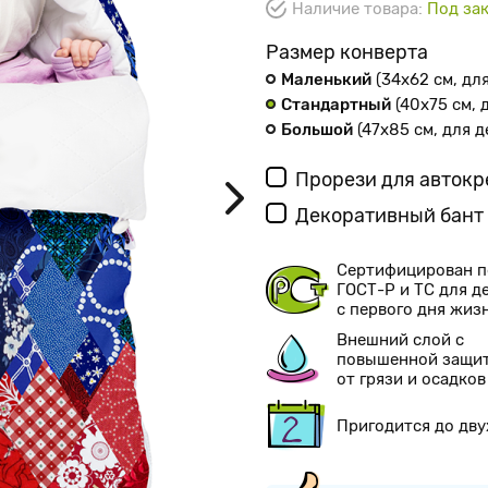
Наличие товара:
Под зак
Размер конверта
Маленький
(34х62 см
, дл
Стандартный
(40х75 см
,
Большой
(47х85 см
, для 
Прорези для авток
Декоративный бант
Сертифицирован п
ГОСТ-Р и ТС для д
с первого дня жиз
Внешний слой с
повышенной защи
от грязи и осадков
Пригодится до дву