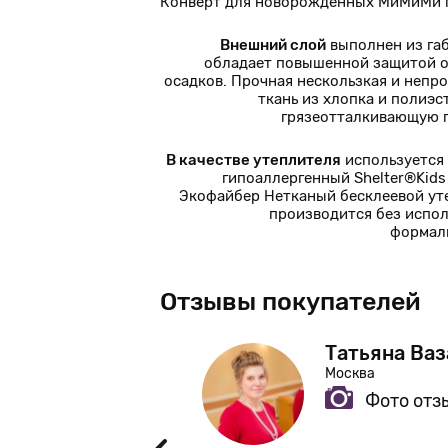
Конверт для новорожденных МиМиМи п
Внешний слой
выполнен из га
обладает повышенной защитой о
осадков. Прочная нескользкая и непр
ткань из хлопка и полиэс
грязеотталкивающую 
В качестве утеплителя
используется
гипоаллергенный Shelter®Kids 
Экофайбер Нетканый бесклеевой ут
производится без испо
формал
Отзывы покупателей
тшина
Татьяна Ва
Москва
Фото отз