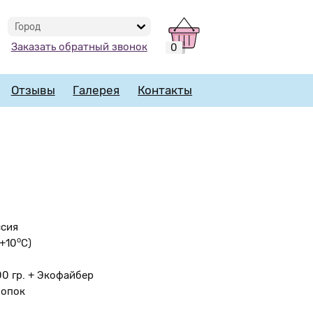
Город
Заказать обратный звонок
0
Отзывы
Галерея
Контакты
ссия
o
 +10
С)
00 гр. + Экофайбер
лопок