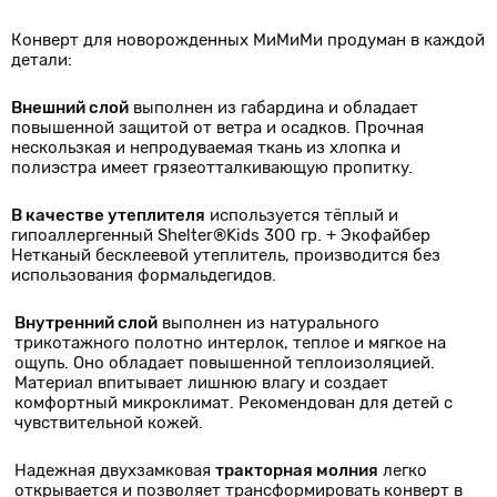
Конверт для новорожденных МиМиМи продуман в каждой
детали:
Внешний слой
выполнен из габардина и обладает
повышенной защитой от ветра и осадков. Прочная
нескользкая и непродуваемая ткань из хлопка и
полиэстра имеет грязеотталкивающую пропитку.
В качестве утеплителя
используется тёплый и
гипоаллергенный Shelter®Kids 300 гр. + Экофайбер
Нетканый бесклеевой утеплитель, производится без
использования формальдегидов.
Внутренний слой
выполнен из натурального
трикотажного полотно интерлок, теплое и мягкое на
ощупь. Оно обладает повышенной теплоизоляцией.
Материал впитывает лишнюю влагу и создает
комфортный микроклимат. Рекомендован для детей с
чувствительной кожей.
Надежная двухзамковая
тракторная молния
легко
открывается и позволяет трансформировать конверт в