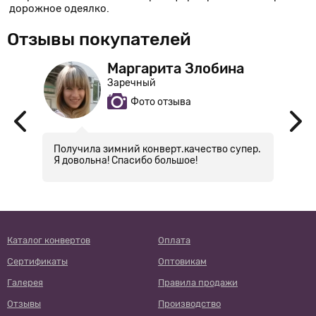
дорожное одеялко.
Отзывы покупателей
Маргарита Злобина
Заречный
Фото отзыва
Получила зимний конверт.качество супер.
С
Я довольна! Спасибо большое!
ку
Каталог конвертов
Оплата
Сертификаты
Оптовикам
Галерея
Правила продажи
Отзывы
Производство