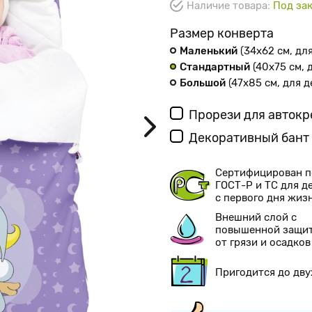
Наличие товара:
Под зак
Размер конверта
Маленький
(34х62 см
, дл
Стандартный
(40х75 см
,
Большой
(47х85 см
, для 
Прорези для авток
Декоративный бант
Сертифицирован п
ГОСТ-Р и ТС для д
с первого дня жиз
Внешний слой с
повышенной защи
от грязи и осадков
Пригодится до дву