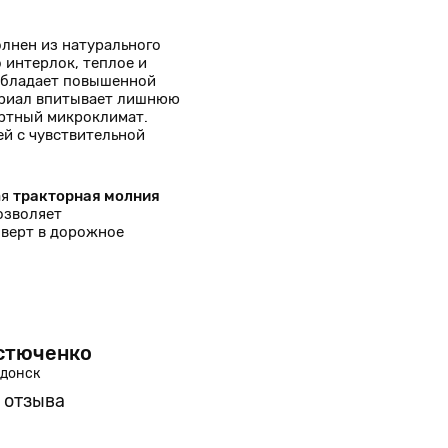
лнен из натурального
 интерлок, теплое и
 обладает повышенной
ериал впитывает лишнюю
ортный микроклимат.
ей с чувствительной
ая
тракторная молния
озволяет
верт в дорожное
стюченко
Ана
одонск
Ивано
 отзыва