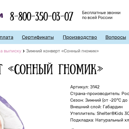
8-800-350-03-07
Бесплатные звонки
по всей России
плата
Сертификаты
Производство
Вопросы
а выписку
Зимний конверт «Сонный гномик»
т «Сонный гномик»
Артикул: З142
Страна-производитель: Ро
о
Сезон: Зимний (от -20
С до
Внешний слой: Габардин
Утеплитель: Shelter®Kids 3
Подкладка: Натуральный х