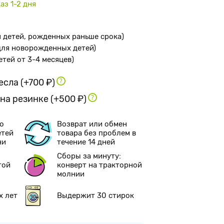
аз 1-2 дня
я детей, рожденных раньше срока
)
 для новорожденных детей
)
детей от 3-4 месяцев
)
ресла
(+700 ₽)
 на резинке
(+500 ₽)
о
Возврат или обмен
етей
товара без проблем в
ни
течение 14 дней
Сборы за минуту:
той
конверт на тракторной
молнии
х лет
Выдержит 30 стирок