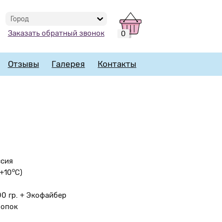
Город
Заказать обратный звонок
0
Отзывы
Галерея
Контакты
ссия
o
 +10
С)
00 гр. + Экофайбер
лопок