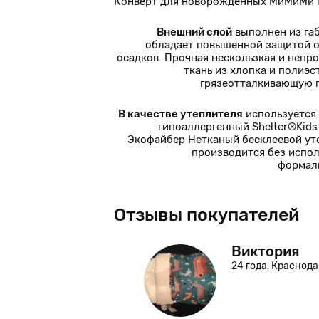
Конверт для новорожденных МиМиМи п
Внешний слой
выполнен из га
обладает повышенной защитой о
осадков. Прочная нескользкая и непр
ткань из хлопка и полиэс
грязеотталкивающую 
В качестве утеплителя
используется
гипоаллергенный Shelter®Kids 
Экофайбер Нетканый бесклеевой ут
производится без испо
формал
Отзывы покупателей
нова
Виктория
24 года, Краснода