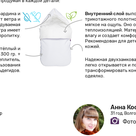
родуман в каждой детали:
бардина и
Внутренний слой
выпо
т ветра и
трикотажного полотно
одуваемая
мягкое на ощупь. Оно
тра имеет
теплоизоляцией. Мат
пропитку.
влагу и создает комф
Рекомендован для дет
кожей.
 тёплый и
300 гр. +
еплитель,
Надежная двухзамков
льзования
легко открывается и п
ьдегидов.
трансформировать кон
одеялко.
Анна Ко
р
31 год, Волг
Фото