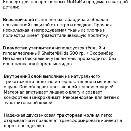
Конверт для новорожденных МиМиМи продуман в каждой
детали:
Внешний слой
выполнен из габардина и обладает
повышенной защитой от ветра и осадков. Прочная
нескользкая и непродуваемая ткань из хлопка и
полиэстра имеет грязеотталкивающую пропитку.
В качестве утеплителя
используется тёплый и
гипоаллергенный Shelter®Kids 300 гр. + Экофайбер
Нетканый бесклеевой утеплитель, производится без
использования формальдегидов.
Внутренний слой
выполнен из натурального
трикотажного полотно интерлок, теплое и мягкое на
ощупь. Оно обладает повышенной теплоизоляцией.
Материал впитывает лишнюю влагу и создает
комфортный микроклимат. Рекомендован для детей с
чувствительной кожей.
Надежная двухзамковая
тракторная молния
легко
открывается и позволяет трансформировать конверт в
дорожное одеялко.