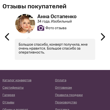
Отзывы покупателей
Анна Остапенко
34 года, Изобильный
Фото отзыва
ту
Большое спасибо, конверт получила, мне
Н
очень нравится. Большое спасибо за
к
оперативность.
о
А
м
х
п
п
в
щ
и
Каталог конвертов
Оплата
о
Сертификаты
Оптовикам
п
п
Галерея
Правила продажи
п
н
Отзывы
Производство
к
Обмен и возврат
Доставка