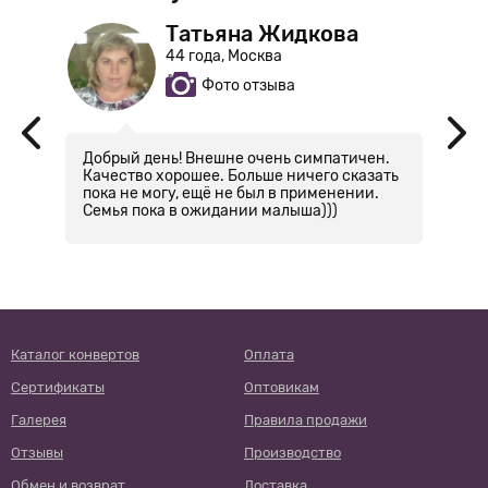
Татьяна Жидкова
44 года, Москва
Фото отзыва
Добрый день! Внешне очень симпатичен.
О
Качество хорошее. Больше ничего сказать
т
ске
пока не могу, ещё не был в применении.
Семья пока в ожидании малыша)))
Каталог конвертов
Оплата
Сертификаты
Оптовикам
Галерея
Правила продажи
Отзывы
Производство
Обмен и возврат
Доставка