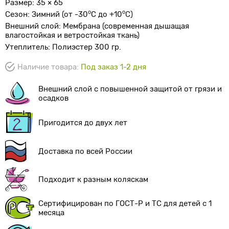
Размер: 35 × 65
о
o
Сезон: Зимний (от -30
С до +10
С)
Внешний слой: Мембрана (современная дышащая
влагостойкая и ветростойкая ткань)
Утеплитель: Полиэстер 300 гр.
Наличие товара:
Под заказ 1-2 дня
Внешний слой с повышенной защитой от грязи и
осадков
Пригодится до двух лет
Доставка по всей России
Подходит к разным коляскам
Сертифицирован по
ГОСТ-Р
и ТС для детей с 1
месяца