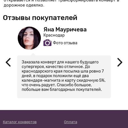
открывается и позволяет трансформировать конверт в
дорожное одеялко.
Отзывы покупателей
Яна Мауричева
Краснодар
Фото отзыва
Заказала конверт для нашего будущего
Х
супергероя, качество отличное. До
Р
краснодарского края посылка шла ровно 7
о
дней, в подарок положили ещё два
м
сь?
календаря-магнита и карту скидочную 5%,
н
что очень радует. Спасибо большое,
ч
побольше вам благодарных покупателей.
с
б
не
п
Каталог конвертов
Оплата