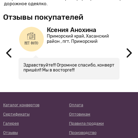
дорожное одеялко.
Отзывы покупателей
Ксения Анохина
Приморский край, Хасанский
район , пгт. Приморский
ыл
Здравствуйте!!! Огромное спасибо, конверт
П
ерт
пришёл!! Мы в восторге!!!
м
н
е
го
ия
Каталог конвертов
Оплата
Сертификаты
Оптовикам
Галерея
Правила продажи
Отзывы
Производство