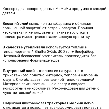
Конверт для новорожденных МиМиМи продуман в каждой
детали:
Внешний слой
выполнен из габардина и обладает
повышенной защитой от ветра и осадков. Прочная
нескользкая и непродуваемая ткань из хлопка и
полиэстра имеет грязеотталкивающую пропитку.
В качестве утеплителя
используется тёплый и
гипоаллергенный Shelter®Kids 300 гр. + Экофайбер
Нетканый бесклеевой утеплитель, производится без
использования формальдегидов.
Внутренний слой
выполнен из натурального
трикотажного полотно интерлок, теплое и мягкое на
ощупь. Оно обладает повышенной теплоизоляцией.
Материал впитывает лишнюю влагу и создает
комфортный микроклимат. Рекомендован для детей с
чувствительной кожей.
Надежная двухзамковая
тракторная молния
легко
открывается и позволяет трансформировать конверт в