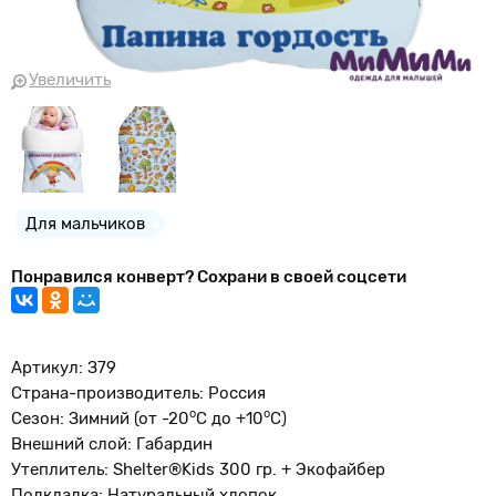
Увеличить
Для мальчиков
Понравился конверт? Сохрани в своей соцсети
Артикул: З79
Страна-производитель: Россия
о
o
Сезон: Зимний (от -20
С до +10
С)
Внешний слой: Габардин
Утеплитель: Shelter®Kids 300 гр. + Экофайбер
Подкладка: Натуральный хлопок