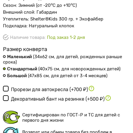
о
o
Сезон: Зимний (от -20
С до +10
С)
Внешний слой: Габардин
Утеплитель: Shelter®Kids 300 гр. + Экофайбер
Подкладка: Натуральный хлопок
Наличие товара:
Под заказ 1-2 дня
Размер конверта
Маленький
(34х62 см
, для детей, рожденных раньше
срока
)
Стандартный
(40х75 см
, для новорожденных детей
)
Большой
(47х85 см
, для детей от 3-4 месяцев
)
Прорези для автокресла
(+700 ₽)
Декоративный бант на резинке
(+500 ₽)
Сертифицирован по ГОСТ-Р и ТС для детей с
первого дня жизни
Возврат или обмен товара без проблем в