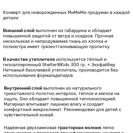
Конверт для новорожденных МиМиМи продуман в каждой
детали:
Внешний слой
выполнен из габардина и обладает
повышенной защитой от ветра и осадков. Прочная
нескользкая и непродуваемая ткань из хлопка и
полиэстра имеет грязеотталкивающую пропитку.
В качестве утеплителя
используется тёплый и
гипоаллергенный Shelter®Kids 300 гр. + Экофайбер
Нетканый бесклеевой утеплитель, производится без
использования формальдегидов.
Внутренний слой
выполнен из натурального
трикотажного полотно интерлок, теплое и мягкое на
ощупь. Оно обладает повышенной теплоизоляцией.
Материал впитывает лишнюю влагу и создает
комфортный микроклимат. Рекомендован для детей с
чувствительной кожей.
Надежная двухзамковая
тракторная молния
легко