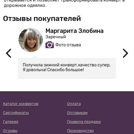
открывается и позволяет трансформировать конверт в
дорожное одеялко.
Отзывы покупателей
Маргарита Злобина
Заречный
Фото отзыва
.
Получила зимний конверт.качество супер.
З
Я довольна! Спасибо большое!
О
к
в
Каталог конвертов
Оплата
Сертификаты
Оптовикам
Галерея
Правила продажи
Отзывы
Производство