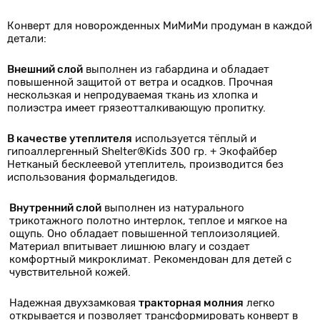
Конверт для новорожденных МиМиМи продуман в каждой
детали:
Внешний слой
выполнен из габардина и обладает
повышенной защитой от ветра и осадков. Прочная
нескользкая и непродуваемая ткань из хлопка и
полиэстра имеет грязеотталкивающую пропитку.
В качестве утеплителя
используется тёплый и
гипоаллергенный Shelter®Kids 300 гр. + Экофайбер
Нетканый бесклеевой утеплитель, производится без
использования формальдегидов.
Внутренний слой
выполнен из натурального
трикотажного полотно интерлок, теплое и мягкое на
ощупь. Оно обладает повышенной теплоизоляцией.
Материал впитывает лишнюю влагу и создает
комфортный микроклимат. Рекомендован для детей с
чувствительной кожей.
Надежная двухзамковая
тракторная молния
легко
открывается и позволяет трансформировать конверт в