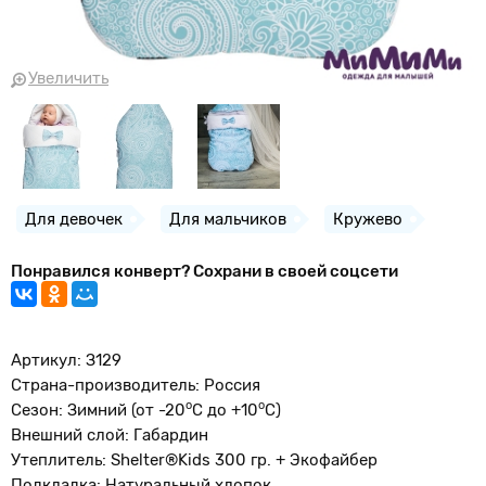
Увеличить
Для девочек
Для мальчиков
Кружево
Понравился конверт? Сохрани в своей соцсети
Артикул: З129
Страна-производитель: Россия
о
o
Сезон: Зимний (от -20
С до +10
С)
Внешний слой: Габардин
Утеплитель: Shelter®Kids 300 гр. + Экофайбер
Подкладка: Натуральный хлопок