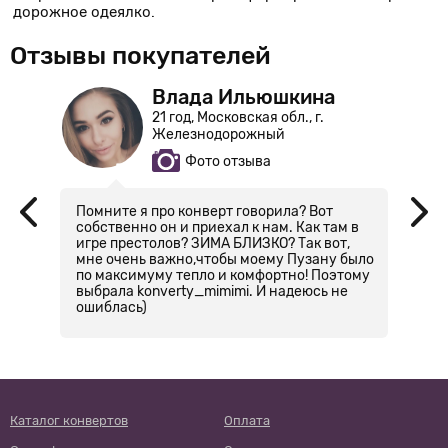
дорожное одеялко.
Отзывы покупателей
Влада Ильюшкина
21 год, Московская обл., г.
Железнодорожный
Фото отзыва
Помните я про конверт говорила? Вот
П
ла
собственно он и приехал к нам. Как там в
к
игре престолов? ЗИМА БЛИЗКО? Так вот,
п
мне очень важно,чтобы моему Пузану было
у
по максимуму тепло и комфортно! Поэтому
с
выбрала konverty_mimimi. И надеюсь не
ошиблась)
Каталог конвертов
Оплата