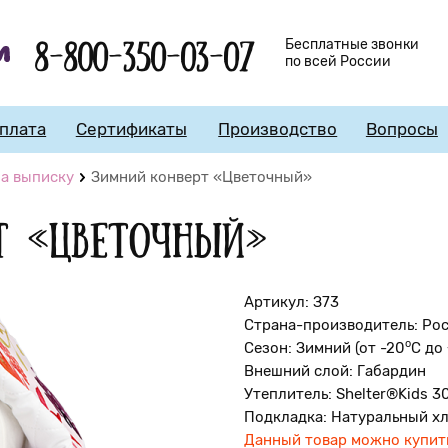
8-800-350-03-07
Бесплатные звонки
по всей России
плата
Сертификаты
Производство
Вопросы
а выписку
Зимний конверт «Цветочный»
т «Цветочный»
Артикул: З73
Страна-производитель: Ро
о
Сезон: Зимний (от -20
С до
Внешний слой: Габардин
Утеплитель: Shelter®Kids 3
Подкладка: Натуральный х
Данный товар можно купить