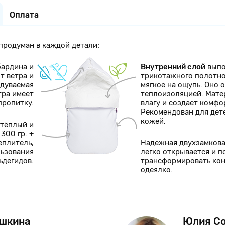
Оплата
родуман в каждой детали:
бардина и
Внутренний слой
выпо
т ветра и
трикотажного полотно
одуваемая
мягкое на ощупь. Оно
тра имеет
теплоизоляцией. Мат
пропитку.
влагу и создает комф
Рекомендован для дет
кожей.
 тёплый и
300 гр. +
еплитель,
Надежная двухзамков
льзования
легко открывается и п
ьдегидов.
трансформировать кон
одеялко.
шкина
Юлия С