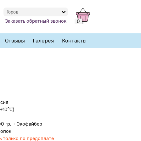
Город
Заказать обратный звонок
0
Отзывы
Галерея
Контакты
ссия
o
 +10
С)
00 гр. + Экофайбер
лопок
 только по предоплате