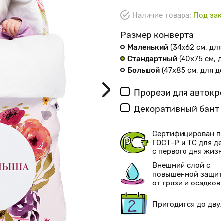
Наличие товара:
Под зак
Размер конверта
Маленький
(34х62 см
, дл
Стандартный
(40х75 см
,
Большой
(47х85 см
, для 
Прорези для авток
Декоративный бант
Сертифицирован п
ГОСТ-Р и ТС для д
с первого дня жиз
Внешний слой с
повышенной защи
от грязи и осадков
Пригодится до дву