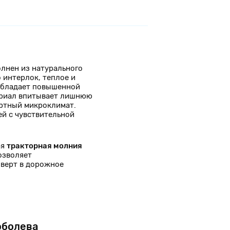
лнен из натурального
 интерлок, теплое и
 обладает повышенной
ериал впитывает лишнюю
ортный микроклимат.
ей с чувствительной
ая
тракторная молния
озволяет
верт в дорожное
оболева
Юли