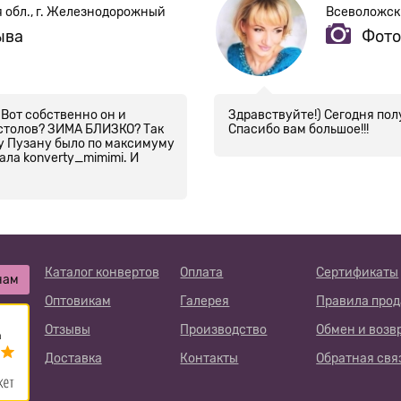
я обл., г. Железнодорожный
Всеволожск
ыва
Фото
 Вот собственно он и
Здравствуйте!) Сегодня пол
рестолов? ЗИМА БЛИЗКО? Так
Спасибо вам большое!!!
му Пузану было по максимуму
ала konverty_mimimi. И
Каталог конвертов
Оплата
Сертификаты
нам
Оптовикам
Галерея
Правила про
Отзывы
Производство
Обмен и возв
Доставка
Контакты
Обратная свя