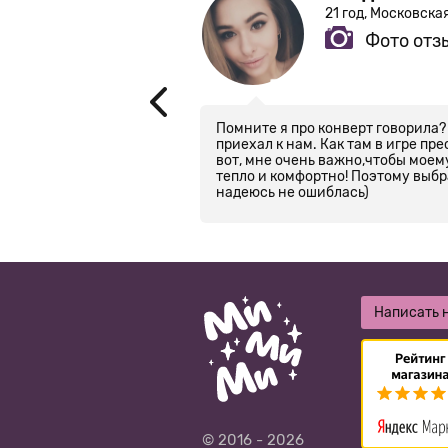
од
21 год, Московска
Фото отз
Помните я про конверт говорила?
приехал к нам. Как там в игре п
вот, мне очень важно,чтобы мое
тепло и комфортно! Поэтому выбр
надеюсь не ошиблась)
Написать 
© 2016 - 2026