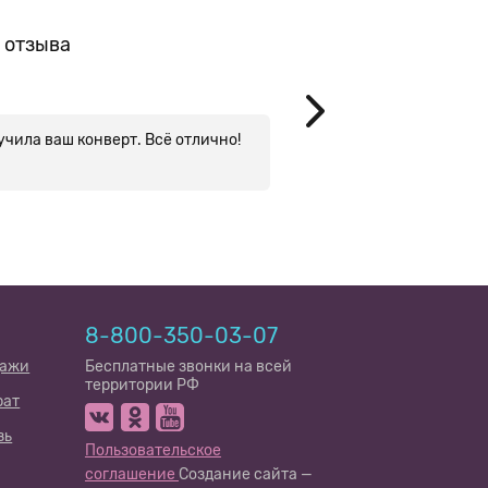
Москв
 отзыва
учила ваш конверт. Всё отлично!
Спасибо за чудесный 
демисезонный. В полн
стирки цвет и форма 
очень мягкая и приятн
P.S. В Московскую обл
сразу, т.к. заказывал
8-800-350-03-07
дажи
Бесплатные звонки на всей
территории РФ
рат
зь
Пользовательское
соглашение
Создание сайта —