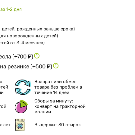
аз 1-2 дня
я детей, рожденных раньше срока
)
 для новорожденных детей
)
детей от 3-4 месяцев
)
ресла
(+700 ₽)
 на резинке
(+500 ₽)
о
Возврат или обмен
етей
товара без проблем в
ни
течение 14 дней
Сборы за минуту:
той
конверт на тракторной
молнии
х лет
Выдержит 30 стирок