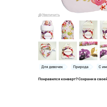
Увеличить
Для девочек
Природа
С им
Понравился конверт? Сохрани в свое