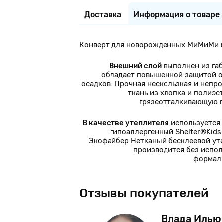
Доставка
Информация о товаре
Конверт для новорожденных МиМиМи п
Внешний слой
выполнен из га
обладает повышенной защитой о
осадков. Прочная нескользкая и непр
ткань из хлопка и полиэс
грязеотталкивающую 
В качестве утеплителя
используется
гипоаллергенный Shelter®Kids 
Экофайбер Нетканый бесклеевой ут
производится без испо
формал
Отзывы покупателей
рникова
Влада Илью