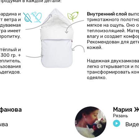
родуман в каждой детали:
бардина и
Внутренний слой
выпо
т ветра и
трикотажного полотно
одуваемая
мягкое на ощупь. Оно
тра имеет
теплоизоляцией. Мат
пропитку.
влагу и создает комф
Рекомендован для дет
кожей.
 тёплый и
300 гр. +
еплитель,
Надежная двухзамков
льзования
легко открывается и п
ьдегидов.
трансформировать кон
одеялко.
уфанова
Мария 
Рязань
ыва
Виде