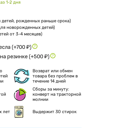
аз 1-2 дня
я детей, рожденных раньше срока
)
 для новорожденных детей
)
детей от 3-4 месяцев
)
ресла
(+700 ₽)
 на резинке
(+500 ₽)
о
Возврат или обмен
етей
товара без проблем в
ни
течение 14 дней
Сборы за минуту:
той
конверт на тракторной
молнии
х лет
Выдержит 30 стирок