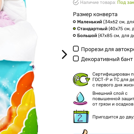
Наличие товара:
Под зак
Размер конверта
Маленький
(34х62 см
, дл
Стандартный
(40х75 см
,
Большой
(47х85 см
, для 
Прорези для авток
Декоративный бант
Сертифицирован п
ГОСТ-Р и ТС для д
с первого дня жиз
Внешний слой с
повышенной защи
от грязи и осадков
Пригодится до дву