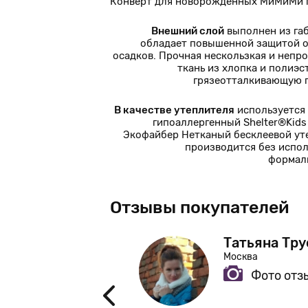
Конверт для новорожденных МиМиМи п
Внешний слой
выполнен из га
обладает повышенной защитой о
осадков. Прочная нескользкая и непр
ткань из хлопка и полиэс
грязеотталкивающую 
В качестве утеплителя
используется
гипоаллергенный Shelter®Kids 
Экофайбер Нетканый бесклеевой ут
производится без испо
формал
Отзывы покупателей
ва
Татьяна Тр
Москва
Фото отз