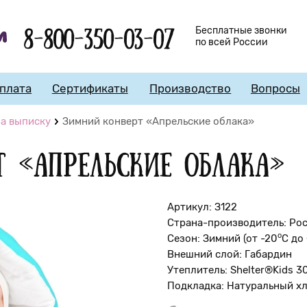
8-800-350-03-07
Бесплатные звонки
по всей России
плата
Сертификаты
Производство
Вопросы
а выписку
Зимний конверт «Апрельские облака»
т «Апрельские облака»
Артикул: З122
Страна-производитель: Ро
о
Сезон: Зимний (от -20
С до
Внешний слой: Габардин
Утеплитель: Shelter®Kids 3
Подкладка: Натуральный х