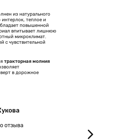
лнен из натурального
 интерлок, теплое и
 обладает повышенной
ериал впитывает лишнюю
ортный микроклимат.
ей с чувствительной
ая
тракторная молния
озволяет
верт в дорожное
Жукова
Ана
Санкт
о отзыва