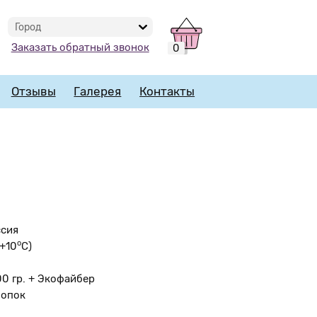
Город
Заказать обратный звонок
0
Отзывы
Галерея
Контакты
ссия
o
 +10
С)
00 гр. + Экофайбер
лопок