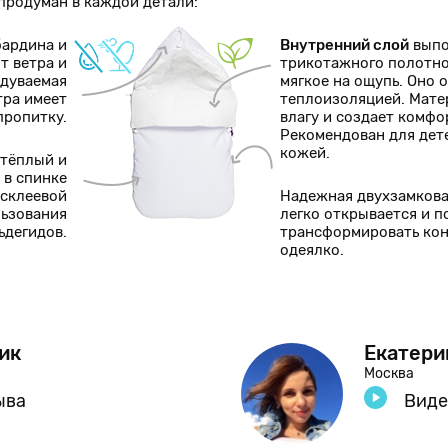
родуман в каждой детали:
бардина и
Внутренний слой
выпо
т ветра и
трикотажного полотно
одуваемая
мягкое на ощупь. Оно
тра имеет
теплоизоляцией. Мат
пропитку.
влагу и создает комф
Рекомендован для дет
кожей.
 тёплый и
 в спинке
есклеевой
Надежная двухзамков
льзования
легко открывается и п
ьдегидов.
трансформировать кон
одеялко.
ик
Екатери
Москва
ыва
Виде