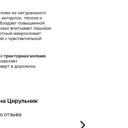
лнен из натурального
 интерлок, теплое и
 обладает повышенной
ериал впитывает лишнюю
ортный микроклимат.
ей с чувствительной
ая
тракторная молния
озволяет
верт в дорожное
на Цирульник
Тать
Москв
о отзыва