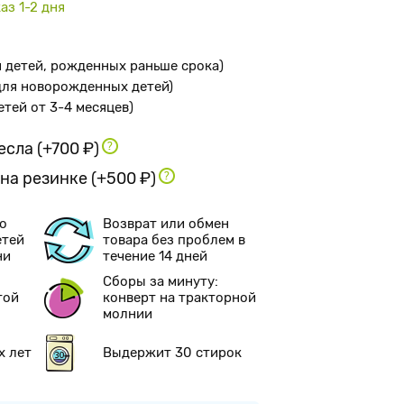
аз 1-2 дня
я детей, рожденных раньше срока
)
 для новорожденных детей
)
детей от 3-4 месяцев
)
ресла
(+700 ₽)
 на резинке
(+500 ₽)
о
Возврат или обмен
етей
товара без проблем в
ни
течение 14 дней
Сборы за минуту:
той
конверт на тракторной
молнии
х лет
Выдержит 30 стирок