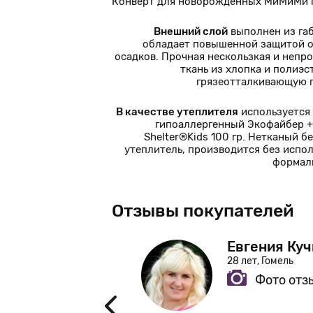
Конверт для новорожденных МиМиМи п
Внешний слой
выполнен из га
обладает повышенной защитой о
осадков. Прочная нескользкая и непр
ткань из хлопка и полиэс
грязеотталкивающую 
В качестве утеплителя
используется
гипоаллергенный Экофайбер +
Shelter®Kids 100 гр. Нетканый б
утеплитель, производится без испо
формал
Отзывы покупателей
Евгения Куч
28 лет, Гомель
Фото отз