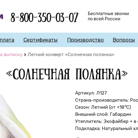
8-800-350-03-07
Бесплатные звонки
по всей России
плата
Сертификаты
Производство
Вопросы
а выписку
Летний конверт «Солнечная полянка»
т «Солнечная полянка»
Артикул: Л127
Страна-производитель: Ро
о
Сезон: Летний (от +18
С)
Внешний слой: Габардин
Утеплитель: Экофайбер + в 
Подкладка: Натуральный х