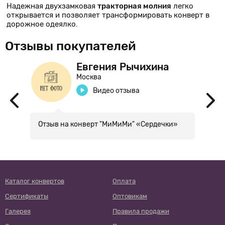
Надежная двухзамковая
тракторная молния
легко
открывается и позволяет трансформировать конверт в
дорожное одеялко.
Отзывы покупателей
Евгения Рычихина
Москва
Видео отзыва
Отзыв на конверт "МиМиМи" «Сердечки»
З
с
к
д
к
ч
п
Каталог конвертов
Оплата
Сертификаты
Оптовикам
Галерея
Правила продажи