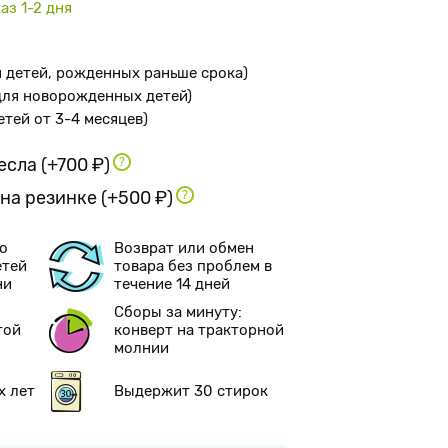
аз 1-2 дня
я детей, рожденных раньше срока
)
 для новорожденных детей
)
детей от 3-4 месяцев
)
ресла
(+700 ₽)
 на резинке
(+500 ₽)
о
Возврат или обмен
етей
товара без проблем в
ни
течение 14 дней
Сборы за минуту:
той
конверт на тракторной
молнии
х лет
Выдержит 30 стирок