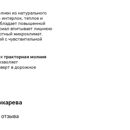
лнен из натурального
 интерлок, теплое и
 обладает повышенной
ериал впитывает лишнюю
ортный микроклимат.
ей с чувствительной
ая
тракторная молния
озволяет
верт в дорожное
чкарева
Анн
Москв
 отзыва