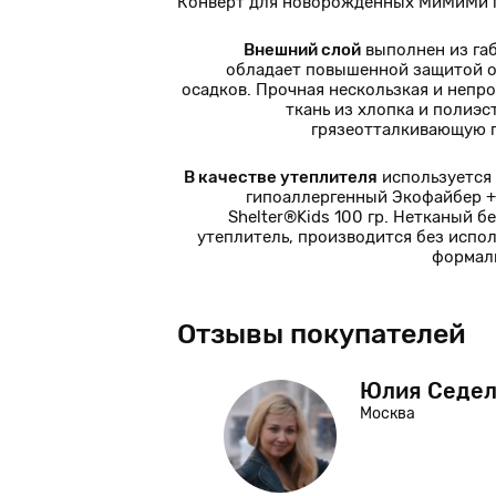
Конверт для новорожденных МиМиМи п
Внешний слой
выполнен из га
обладает повышенной защитой о
осадков. Прочная нескользкая и непр
ткань из хлопка и полиэс
грязеотталкивающую 
В качестве утеплителя
используется
гипоаллергенный Экофайбер +
Shelter®Kids 100 гр. Нетканый б
утеплитель, производится без испо
формал
Отзывы покупателей
ова
Юлия Седел
Москва