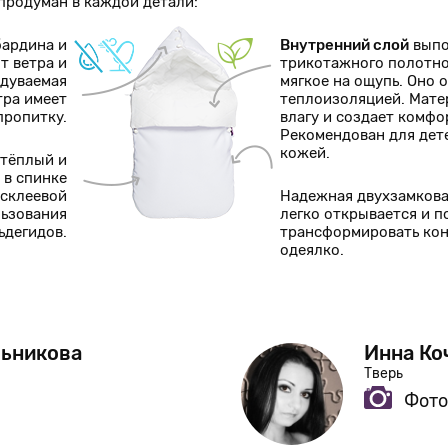
родуман в каждой детали:
бардина и
Внутренний слой
выпо
т ветра и
трикотажного полотно
одуваемая
мягкое на ощупь. Оно
тра имеет
теплоизоляцией. Мат
пропитку.
влагу и создает комф
Рекомендован для дет
кожей.
 тёплый и
 в спинке
есклеевой
Надежная двухзамков
льзования
легко открывается и п
ьдегидов.
трансформировать кон
одеялко.
ьникова
Инна Ко
Тверь
Фото