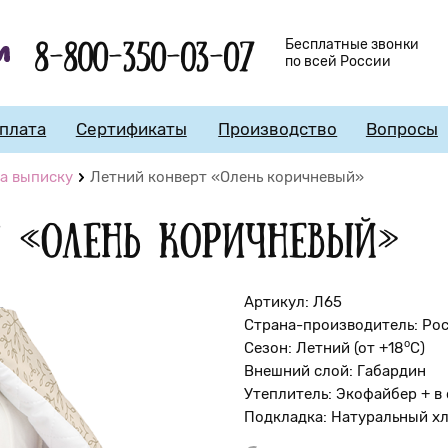
8-800-350-03-07
Бесплатные звонки
по всей России
плата
Сертификаты
Производство
Вопросы
а выписку
Летний конверт «Олень коричневый»
т «Олень коричневый»
Артикул: Л65
Страна-производитель: Ро
о
Сезон: Летний (от +18
С)
Внешний слой: Габардин
Утеплитель: Экофайбер + в 
Подкладка: Натуральный х