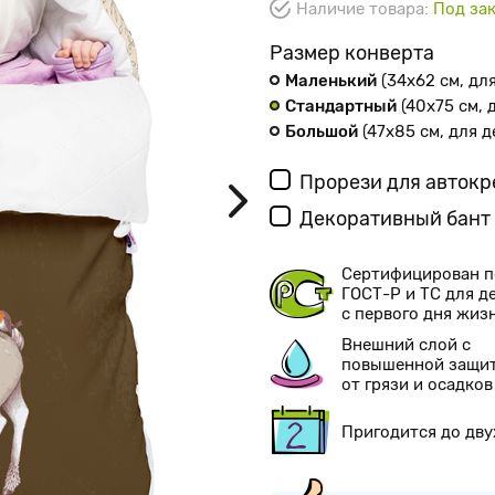
Наличие товара:
Под зак
Размер конверта
Маленький
(34х62 см
, дл
Стандартный
(40х75 см
,
Большой
(47х85 см
, для 
Прорези для авток
Декоративный бант
Сертифицирован п
ГОСТ-Р и ТС для д
с первого дня жиз
Внешний слой с
повышенной защи
от грязи и осадков
Пригодится до дву