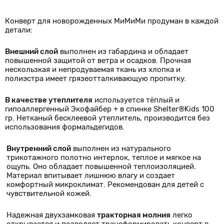
Конверт для новорожденных МиМиМи продуман в каждой
детали:
Внешний слой
выполнен из габардина и обладает
повышенной защитой от ветра и осадков. Прочная
нескользкая и непродуваемая ткань из хлопка и
полиэстра имеет грязеотталкивающую пропитку.
В качестве утеплителя
используется тёплый и
гипоаллергенный Экофайбер + в спинке Shelter®Kids 100
гр. Нетканый бесклеевой утеплитель, производится без
использования формальдегидов.
Внутренний слой
выполнен из натурального
трикотажного полотно интерлок, теплое и мягкое на
ощупь. Оно обладает повышенной теплоизоляцией.
Материал впитывает лишнюю влагу и создает
комфортный микроклимат. Рекомендован для детей с
чувствительной кожей.
Надежная двухзамковая
тракторная молния
легко