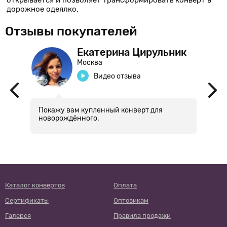
открывается и позволяет трансформировать конверт в
дорожное одеялко.
Отзывы покупателей
Екатерина Цирульник
Москва
Видео отзыва
Покажу вам купленный конверт для
Ко
новорождённого.
с
сь?
Каталог конвертов
Оплата
Сертификаты
Оптовикам
Галерея
Правила продажи