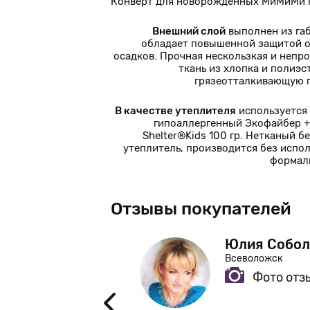
Конверт для новорожденных МиМиМи п
Внешний слой
выполнен из га
обладает повышенной защитой о
осадков. Прочная нескользкая и непр
ткань из хлопка и полиэс
грязеотталкивающую 
В качестве утеплителя
используется
гипоаллергенный Экофайбер +
Shelter®Kids 100 гр. Нетканый б
утеплитель, производится без испо
формал
Отзывы покупателей
ева
Юлия Собол
енинградская область
Всеволожск
Фото отз