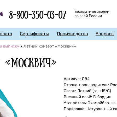
8-800-350-03-07
Бесплатные звонки
по всей России
плата
Сертификаты
Производство
Вопросы
а выписку
Летний конверт «Москвич»
т «Москвич»
Артикул: Л84
Страна-производитель: Ро
о
Сезон: Летний (от +18
С)
Внешний слой: Габардин
Утеплитель: Экофайбер + в 
Подкладка: Натуральный х