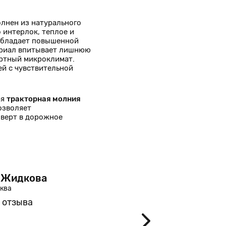
лнен из натурального
 интерлок, теплое и
 обладает повышенной
ериал впитывает лишнюю
ортный микроклимат.
ей с чувствительной
ая
тракторная молния
озволяет
верт в дорожное
 Жидкова
Анн
сква
31 год
 отзыва