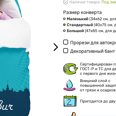
Наличие товара:
Под зак
Размер конверта
Маленький
(34х62 см
, дл
Стандартный
(40х75 см
,
Большой
(47х85 см
, для 
Прорези для авток
Декоративный бант
Сертифицирован п
ГОСТ-Р и ТС для д
с первого дня жиз
Внешний слой с
повышенной защи
от грязи и осадков
Пригодится до дву