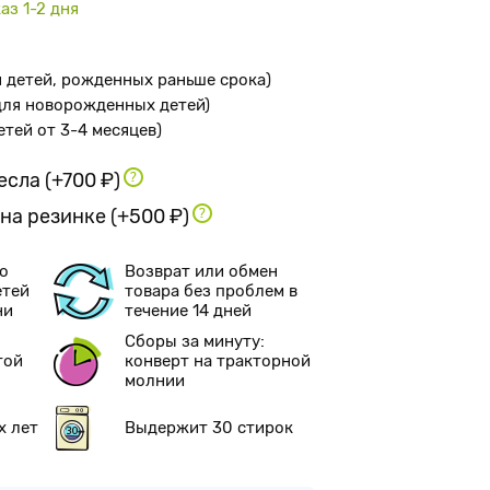
аз 1-2 дня
я детей, рожденных раньше срока
)
 для новорожденных детей
)
детей от 3-4 месяцев
)
ресла
(+700 ₽)
 на резинке
(+500 ₽)
о
Возврат или обмен
етей
товара без проблем в
ни
течение 14 дней
Сборы за минуту:
той
конверт на тракторной
молнии
х лет
Выдержит 30 стирок