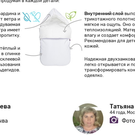
родуман в каждой детали:
бардина и
Внутренний слой
выпо
т ветра и
трикотажного полотно
одуваемая
мягкое на ощупь. Оно
тра имеет
теплоизоляцией. Мат
пропитку.
влагу и создает комф
Рекомендован для дет
кожей.
 тёплый и
 в спинке
есклеевой
Надежная двухзамков
льзования
легко открывается и п
ьдегидов.
трансформировать кон
одеялко.
ева
Татьяна
44 года, Мо
ыва
Фото