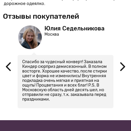
дорожное одеялко.
Отзывы покупателей
Юлия Седельникова
Москва
Спасибо за чудесный конверт! Заказала
Д
Киндер сюрприз демисезонный. В полном
з
восторге. Хорошее качество, после стирки
ш
цвет и форма не изменились! Внутренняя
л
подкладка очень мягкая и приятная на
п
ощупь! Процветания и всех благ! P.S. В
м
Московскую область дней десять шел, но
н
отправили не сразу, т.к. заказывала перед
с
праздниками.
и
к
К
в
од
та