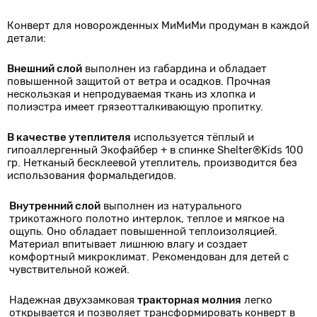
Конверт для новорожденных МиМиМи продуман в каждой
детали:
Внешний слой
выполнен из габардина и обладает
повышенной защитой от ветра и осадков. Прочная
нескользкая и непродуваемая ткань из хлопка и
полиэстра имеет грязеотталкивающую пропитку.
В качестве утеплителя
используется тёплый и
гипоаллергенный Экофайбер + в спинке Shelter®Kids 100
гр. Нетканый бесклеевой утеплитель, производится без
использования формальдегидов.
Внутренний слой
выполнен из натурального
трикотажного полотно интерлок, теплое и мягкое на
ощупь. Оно обладает повышенной теплоизоляцией.
Материал впитывает лишнюю влагу и создает
комфортный микроклимат. Рекомендован для детей с
чувствительной кожей.
Надежная двухзамковая
тракторная молния
легко
открывается и позволяет трансформировать конверт в