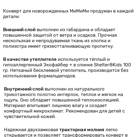
Конверт для новорожденных МиМиМи продуман в каждой
детали:
Внешний слой
выполнен из габардина и обладает
повышенной защитой от ветра и осадков. Прочная
нескользкая и непродуваемая ткань из хлопка и
полиэстра имеет грязеотталкивающую пропитку.
В качестве утеплителя
используется тёплый и
гипоаллергенный Экофайбер + в спинке Shelter®Kids 100
гр. Нетканый бесклеевой утеплитель, производится без
использования формальдегидов.
Внутренний слой
выполнен из натурального
трикотажного полотно интерлок, теплое и мягкое на
ощупь. Оно обладает повышенной теплоизоляцией.
Материал впитывает лишнюю влагу и создает
комфортный микроклимат. Рекомендован для детей с
чувствительной кожей.
Надежная двухзамковая
тракторная молния
легко
открывается и позволяет трансформировать конверт в