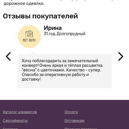
дорожное одеялко.
Отзывы покупателей
Ирина
31 год, Долгопрудный
а
Хочу поблагодарить за замечательный
В
конверт! Очень яркая и тёплая расцветка
н
"весна" с цветочками. Качество - супер.
30
Спасибо за оперативную работу и
т
доставку!
хв
Каталог конвертов
Оплата
Сертификаты
Оптовикам