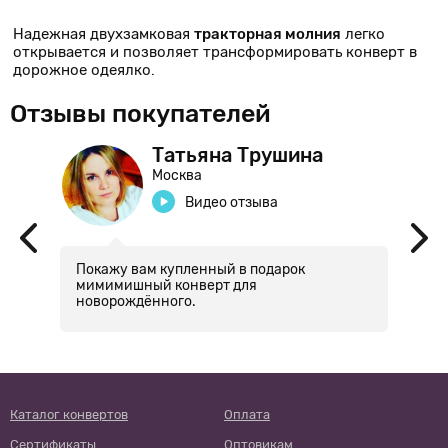
Надежная двухзамковая
тракторная молния
легко
открывается и позволяет трансформировать конверт в
дорожное одеялко.
Отзывы покупателей
Татьяна Трушина
Москва
Видео отзыва
Покажу вам купленный в подарок
Д
т
мимимишный конверт для
г
новорождённого.
д
ли
у
л
ем
и
Каталог конвертов
Оплата
Сертификаты
Оптовикам