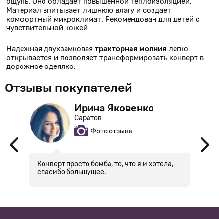
ощупь. Оно обладает повышенной теплоизоляцией.
Материал впитывает лишнюю влагу и создает
комфортный микроклимат. Рекомендован для детей с
чувствительной кожей.
Надежная двухзамковая
тракторная молния
легко
открывается и позволяет трансформировать конверт в
дорожное одеялко.
Отзывы покупателей
Ирина Яковенко
Саратов
Фото отзыва
Конверт просто бомба, то, что я и хотела,
С
спасибо большущее.
К
в
ц
п
ощ
М
от