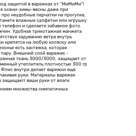
 под защитой в варежках от "МиМиМи"!
ля осени-зимы-весны даже при
 про неудобные перчатки на прогулке,
танете влажные салфетки или игрушку
е телефон и сделаете забавное фото.
жчин. Удобная трикотажная манжета
пятствуя задуванию ветра внутрь
и крепятся на любую коляску или
сезонье есть застежка, которая
 пару. Внешний слой варежек -
ранная ткань 3000/3000, защищает от
ременный утеплитель плотностью 300 гр
 Флис внутри делает варежки еще
олакивая руки. Материалы варежек
 защищают ваши руки от влаги.
ением множества симпатичных