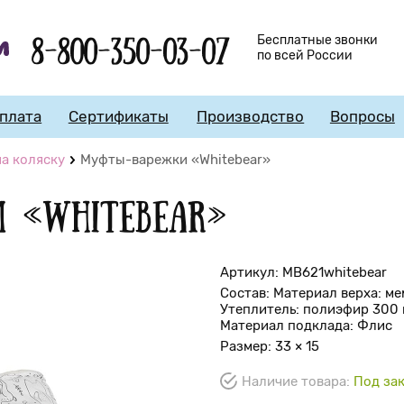
8-800-350-03-07
Бесплатные звонки
по всей России
плата
Сертификаты
Производство
Вопросы
а коляску
Муфты-варежки «Whitebear»
 «Whitebear»
Артикул: МВ621whitebear
Состав: Материал верха: ме
Утеплитель: полиэфир 300 
Материал подклада: Флис
Размер: 33 × 15
Наличие товара:
Под зак