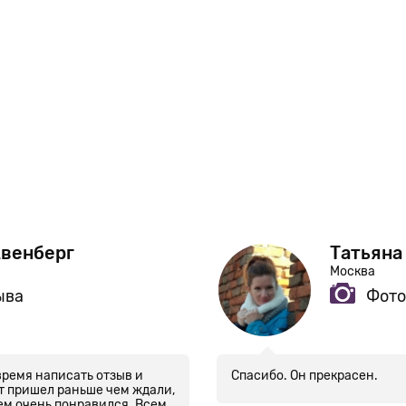
Авенберг
Татьяна
Москва
ыва
Фото
время написать отзыв и
Спасибо. Он прекрасен.
т пришел раньше чем ждали,
сем очень понравился. Всем