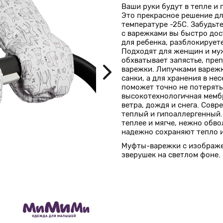
Ваши руки будут в тепле и
Это прекрасное решение д
температуре -25С. Забудьте
с варежками вы быстро дос
для ребенка, разблокирует
Подходят для женщин и му
обхватывает запястье, пре
варежки. Липучками варежк
санки, а для хранения в не
поможет точно не потерять
высокотехнологичная мемб
ветра, дождя и снега. Сов
теплый и гипоаллергенный.
теплее и мягче, нежно обв
надежно сохраняют тепло и
Муфты-варежки с изображ
зверушек на светлом фоне.