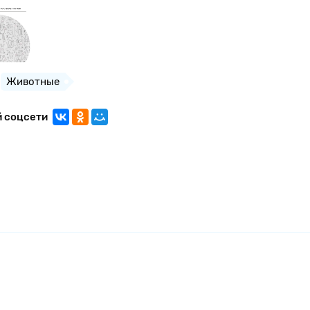
Животные
й соцсети