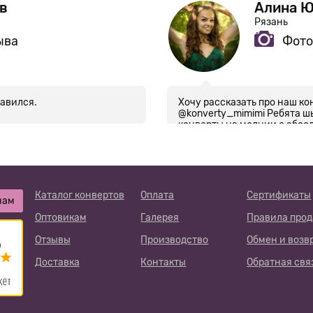
в
Алина 
Рязань
ыва
Фото
равился.
Хочу рассказать про наш ко
@konverty_mimimi Ребята ш
конверты на молнии с абсо
быстро собраться на прогулк
пошел! В общем, всем совет
было так на работу ходить в
дома лежать в нем с принт
Каталог конвертов
Оплата
Сертификаты
нам
Оптовикам
Галерея
Правила про
Отзывы
Производство
Обмен и возв
Доставка
Контакты
Обратная свя