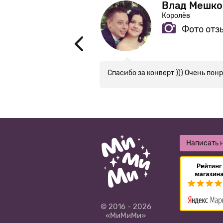
Влад Мешко
Королёв
Фото отз
не очень нравится.
Спасибо за конверт ))) Очень пон
Написать 
© 2016 - 2026
«МиМиМи»