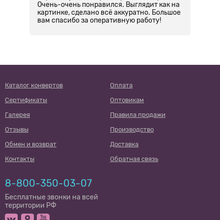
Очень-очень понравился. Выглядит как на
з
картинке, сделано всё аккуратно. Большое
ш
вам спасибо за оперативную работу!
л
п
м
н
с
и
к
К
в
Каталог конвертов
Оплата
од
та
Сертификаты
Оптовикам
Галерея
Правила продажи
Отзывы
Производство
Обмен и возврат
Доставка
Контакты
Обратная связь
8-800-350-03-07
Бесплатные звонки на всей
территории РФ