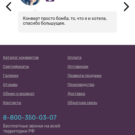
Конверт просто бомба, то, что я и хотела,
З
спасибо большущее.
ч
п
о
п
в
м
с
Каталог конвертов
Оплата
Сертификаты
Оптовикам
Галерея
Правила продажи
Отзывы
Производство
Обмен и возврат
Доставка
Контакты
Обратная связь
8-800-350-03-07
Бесплатные звонки на всей
территории РФ