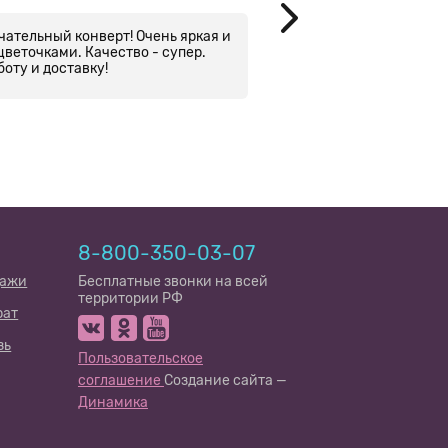
чательный конверт! Очень яркая и
Получила зимний конв
цветочками. Качество - супер.
Спасибо большое!
оту и доставку!
8-800-350-03-07
дажи
Бесплатные звонки на всей
территории РФ
рат
зь
Пользовательское
соглашение
Создание сайта —
Динамика