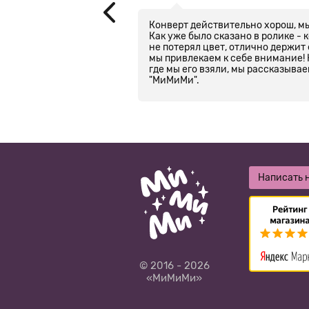
ый комментарий!
Конверт действительно хорош, мы
писку! Какой же он
Как уже было сказано в ролике - 
ет яркий, ткань очень
не потерял цвет, отлично держит
ельно пришита, ни
мы привлекаем к себе внимание! 
 Название магазина
где мы его взяли, мы рассказыва
торые испытываешь
"МиМиМи".
ыписке мы будем самыми
асоты, хочу отдельно
застегивается легко.
ыш готов к выходу!!!! А
еяло, если полностью
Написать 
© 2016 - 2026
«МиМиМи»