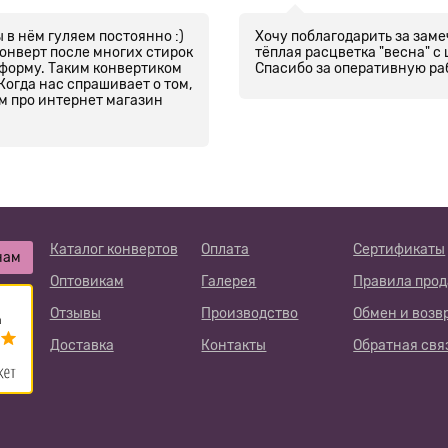
 в нём гуляем постоянно :)
Хочу поблагодарить за заме
конверт после многих стирок
тёплая расцветка "весна" с 
 форму. Таким конвертиком
Спасибо за оперативную раб
Когда нас спрашивает о том,
ем про интернет магазин
Каталог конвертов
Оплата
Сертификаты
нам
Оптовикам
Галерея
Правила про
Отзывы
Производство
Обмен и возв
Доставка
Контакты
Обратная свя