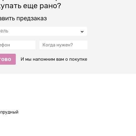
упать еще рано?
авить предзаказ
ель
тово
И мы напомним вам о покупке
Мар
гопрудный
Зареч