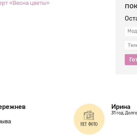
ерт «Весна цветы»
пок
Ост
Мод
Го
ережнев
Ирина
31 год, Дол
зыва