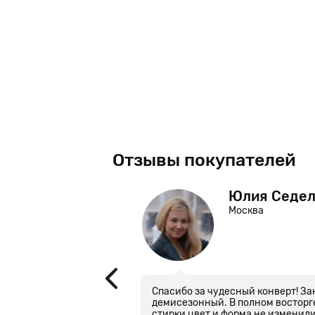
Отзывы покупателей
берг
Юлия Седел
Москва
написать отзыв и
Спасибо за чудесный конверт! З
шел раньше чем ждали,
демисезонный. В полном восторге
ень понравился. Всем
стирки цвет и форма не изменили