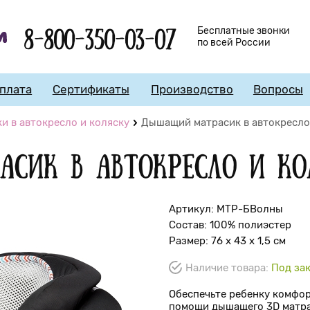
8-800-350-03-07
Бесплатные звонки
по всей России
плата
Сертификаты
Производство
Вопросы
 в автокресло и коляску
Дышащий матрасик в автокресло
сик в автокресло и ко
Артикул: МТР-БВолны
Состав: 100% полиэстер
Размер: 76 x 43 x 1,5 см
Наличие товара:
Под зак
Обеспечьте ребенку комфор
помощи дышащего 3D матра