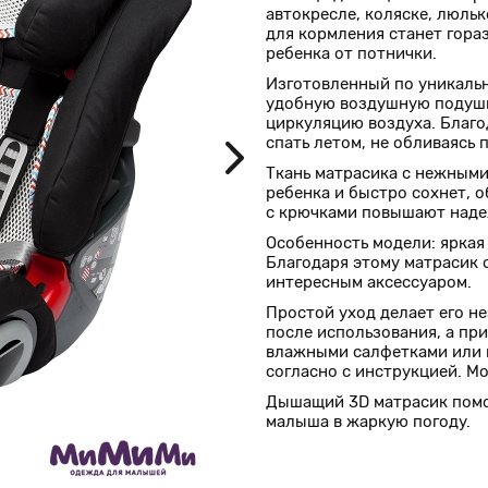
автокресле, коляске, люльк
для кормления станет гора
ребенка от потнички.
Изготовленный по уникальн
удобную воздушную подушк
циркуляцию воздуха. Благ
спать летом, не обливаясь 
Ткань матрасика с нежными
ребенка и быстро сохнет, 
с крючками повышают наде
Особенность модели: яркая
Благодаря этому матрасик 
интересным аксессуаром.
Простой уход делает его 
после использования, а пр
влажными салфетками или 
согласно с инструкцией. М
Дышащий 3D матрасик помо
малыша в жаркую погоду.