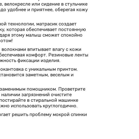
е, велокресле или сидение в стульчике
здо удобнее и приятнее, оберегая кожу
ой технологии, матрасик создает
у, которая обеспечивает постоянную
одаря этому малыш сможет спокойно
потом!
 волокнами впитывает влагу с кожи
обеспечивая комфорт. Резиновые ленты
жность фиксации изделия.
 окантовка с уникальным принтом.
становится заметным, веселым и
незаменимым помощником. Проветрите
и наличии загрязнений очистите
постирайте в стиральной машинке
ожно использовать круглогодично.
гает решить проблему мокрой спинки