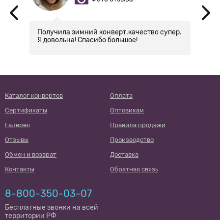
Получила зимний конверт.качество супер.
О
Я довольна! Спасибо большое!
н
Каталог конвертов
Оплата
Сертификаты
Оптовикам
Галерея
Правила продажи
Отзывы
Производство
Обмен и возврат
Доставка
Контакты
Обратная связь
8-800-350-03-07
Бесплатные звонки на всей
территории РФ