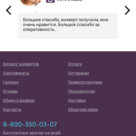
Большое спасибо, конверт получила, мне
Д
очень нравится. Большое спасибо за
н
оперативность.
К
а
п
с
Каталог конвертов
Оплата
Сертификаты
Оптовикам
Галерея
Правила продажи
Отзывы
Производство
Обмен и возврат
Доставка
Контакты
Обратная связь
8-800-350-03-07
Бесплатные звонки на всей