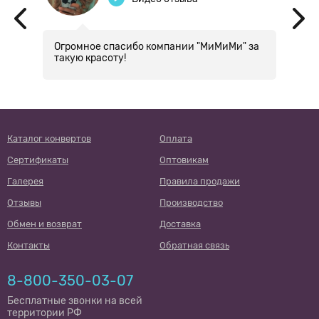
Огромное спасибо компании "МиМиМи" за
П
такую красоту!
Я
Каталог конвертов
Оплата
Сертификаты
Оптовикам
Галерея
Правила продажи
Отзывы
Производство
Обмен и возврат
Доставка
Контакты
Обратная связь
8-800-350-03-07
Бесплатные звонки на всей
территории РФ