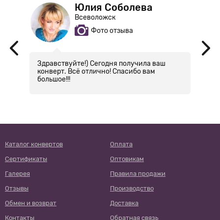
Юлия Соболева
Всеволожск
Фото отзыва
Здравствуйте!) Сегодня получила ваш
К
конверт. Всё отлично! Спасибо вам
г
большое!!!
р
п
Т
в
м
и
Каталог конвертов
Оплата
Сертификаты
Оптовикам
Галерея
Правила продажи
Отзывы
Производство
Обмен и возврат
Доставка
Контакты
Обратная связь