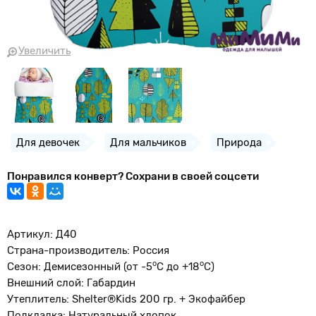
Увеличить
Для девочек
Для мальчиков
Природа
Понравился конверт? Сохрани в своей соцсети
Артикул: Д40
Страна-производитель: Россия
о
o
Сезон: Демисезонный (от -5
С до +18
С)
Внешний слой: Габардин
Утеплитель: Shelter®Kids 200 гр. + Экофайбер
Подкладка: Натуральный хлопок