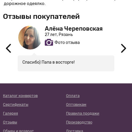
дорожное одеялко.
Отзывы покупателей
Алёна Череповская
27 лет, Рязань
Фото отзыва
Спасибо) Папа в восторге!
П
!
н
Каталог конвертов
Оплата
Сертификаты
Оптовикам
Галерея
Правила продажи
Отзывы
Производство
Обмен и возврат
Доставка