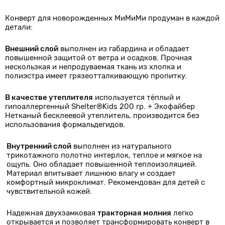
Конверт для новорожденных МиМиМи продуман в каждой
детали:
Внешний слой
выполнен из габардина и обладает
повышенной защитой от ветра и осадков. Прочная
нескользкая и непродуваемая ткань из хлопка и
полиэстра имеет грязеотталкивающую пропитку.
В качестве утеплителя
используется тёплый и
гипоаллергенный Shelter®Kids 200 гр. + Экофайбер
Нетканый бесклеевой утеплитель, производится без
использования формальдегидов.
Внутренний слой
выполнен из натурального
трикотажного полотно интерлок, теплое и мягкое на
ощупь. Оно обладает повышенной теплоизоляцией.
Материал впитывает лишнюю влагу и создает
комфортный микроклимат. Рекомендован для детей с
чувствительной кожей.
Надежная двухзамковая
тракторная молния
легко
открывается и позволяет трансформировать конверт в