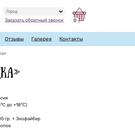
Город
Заказать обратный звонок
0
Отзывы
Галерея
Контакты
ка»
дка»
ссия
о
o
5
С до +18
С)
00 гр. + Экофайбер
лопок