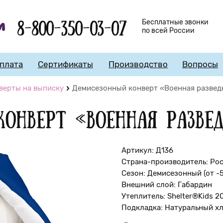
8-800-350-03-07
Бесплатные звонки
по всей России
плата
Сертификаты
Производство
Вопросы
верты на выписку
Демисезонный конверт «Военная развед
онверт «Военная разве
Артикул: Д136
Страна-производитель: Ро
Сезон: Демисезонный (от -
Внешний слой: Габардин
Утеплитель: Shelter®Kids 2
Подкладка: Натуральный х