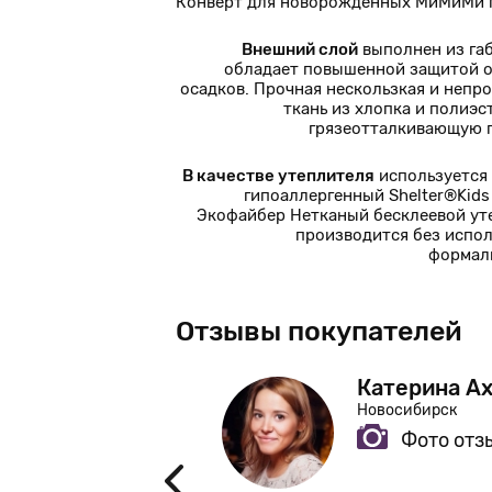
Конверт для новорожденных МиМиМи п
Внешний слой
выполнен из га
обладает повышенной защитой о
осадков. Прочная нескользкая и непр
ткань из хлопка и полиэс
грязеотталкивающую 
В качестве утеплителя
используется
гипоаллергенный Shelter®Kids 
Экофайбер Нетканый бесклеевой ут
производится без испо
формал
Отзывы покупателей
ва
Катерина А
Новосибирск
Фото отз