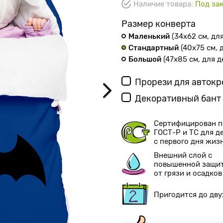
Наличие товара:
Под зак
Размер конверта
Маленький
(34х62 см
, дл
Стандартный
(40х75 см
,
Большой
(47х85 см
, для 
Прорези для авток
Декоративный бант
Сертифицирован п
ГОСТ-Р и ТС для д
с первого дня жиз
Внешний слой с
повышенной защи
от грязи и осадков
Пригодится до дву