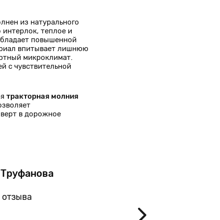
лнен из натурального
 интерлок, теплое и
 обладает повышенной
ериал впитывает лишнюю
ортный микроклимат.
ей с чувствительной
ая
тракторная молния
озволяет
верт в дорожное
 Труфанова
Мар
Зареч
 отзыва