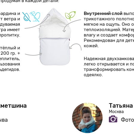
родуман в каждой детали:
бардина и
Внутренний слой
выпо
т ветра и
трикотажного полотно
одуваемая
мягкое на ощупь. Оно
тра имеет
теплоизоляцией. Мат
пропитку.
влагу и создает комф
Рекомендован для дет
кожей.
 тёплый и
200 гр. +
еплитель,
Надежная двухзамков
льзования
легко открывается и п
ьдегидов.
трансформировать кон
одеялко.
хметшина
Татьяна
Москва
ыва
Фото