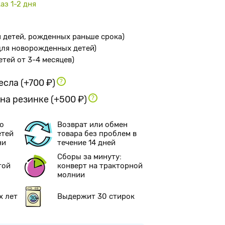
аз 1-2 дня
я детей, рожденных раньше срока
)
 для новорожденных детей
)
детей от 3-4 месяцев
)
ресла
(+700 ₽)
 на резинке
(+500 ₽)
о
Возврат или обмен
етей
товара без проблем в
ни
течение 14 дней
Сборы за минуту:
той
конверт на тракторной
молнии
х лет
Выдержит 30 стирок