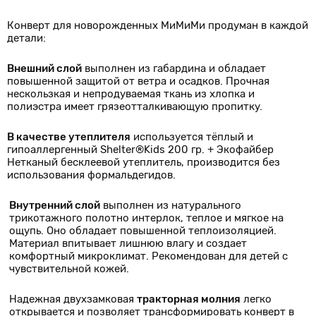
Конверт для новорожденных МиМиМи продуман в каждой
детали:
Внешний слой
выполнен из габардина и обладает
повышенной защитой от ветра и осадков. Прочная
нескользкая и непродуваемая ткань из хлопка и
полиэстра имеет грязеотталкивающую пропитку.
В качестве утеплителя
используется тёплый и
гипоаллергенный Shelter®Kids 200 гр. + Экофайбер
Нетканый бесклеевой утеплитель, производится без
использования формальдегидов.
Внутренний слой
выполнен из натурального
трикотажного полотно интерлок, теплое и мягкое на
ощупь. Оно обладает повышенной теплоизоляцией.
Материал впитывает лишнюю влагу и создает
комфортный микроклимат. Рекомендован для детей с
чувствительной кожей.
Надежная двухзамковая
тракторная молния
легко
открывается и позволяет трансформировать конверт в