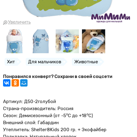
Увеличить
Хит
Для мальчиков
Животные
Понравился конверт? Сохрани в своей соцсети
Артикул: Д50-2голубой
Страна-производитель: Россия
о
o
Сезон: Демисезонный (от -5
С до +18
С)
Внешний слой: Габардин
Утеплитель: Shelter®Kids 200 гр. + Экофайбер
Подкладка: Натуральный хлопок