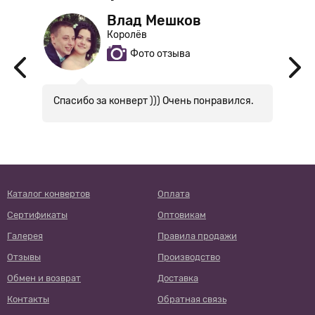
Влад Мешков
Королёв
Фото отзыва
рт
Спасибо за конверт ))) Очень понравился.
Д
п
б
Каталог конвертов
Оплата
Сертификаты
Оптовикам
Галерея
Правила продажи
Отзывы
Производство
Обмен и возврат
Доставка
Контакты
Обратная связь