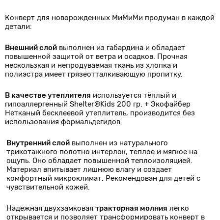
Конверт для новорожденных МиМиМи продуман в каждой
детали:
Внешний слой
выполнен из габардина и обладает
повышенной защитой от ветра и осадков. Прочная
нескользкая и непродуваемая ткань из хлопка и
полиэстра имеет грязеотталкивающую пропитку.
В качестве утеплителя
используется тёплый и
гипоаллергенный Shelter®Kids 200 гр. + Экофайбер
Нетканый бесклеевой утеплитель, производится без
использования формальдегидов.
Внутренний слой
выполнен из натурального
трикотажного полотно интерлок, теплое и мягкое на
ощупь. Оно обладает повышенной теплоизоляцией.
Материал впитывает лишнюю влагу и создает
комфортный микроклимат. Рекомендован для детей с
чувствительной кожей.
Надежная двухзамковая
тракторная молния
легко
открывается и позволяет трансформировать конверт в