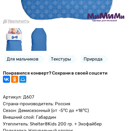
Увеличить
Для мальчиков
Текстуры
Природа
Понравился конверт? Сохрани в своей соцсети
Артикул: Д607
Страна-производитель: Россия
о
o
Сезон: Демисезонный (от -5
С до +18
С)
Внешний слой: Габардин
Утеплитель: Shelter®Kids 200 гр. + Экофайбер
Подкладка: Натуральный хлопок