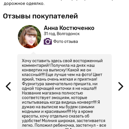
дорожное одеялко.
Отзывы покупателей
а
Анна Костюченко
31 год, Волгодонск
Фото отзыва
Хочу оставить здесь свой восторженный
Д
комментарий! Получила на днях наш
п
конвертик на выписку! Какой же он
о
классный!!!! Еще лучше чем на фото! Цвет
в 
яркий, ткань очень мягкая и приятная!
Фурнитура замечательно пришита, ни
одной торчащей ниточки я не нашла!!!
Название магазина полностью
соответствует эмоциям, которые
испытываешь когда видишь конверт!!!! Я
думаю на выписке мы будем самыми
модными и красивыми!!!!! Ну а кроме
красоты, хочу отдельно сказать об
удобстве! Молния широкая, застегивается
легко. Положил ребеночка, застегнул - все