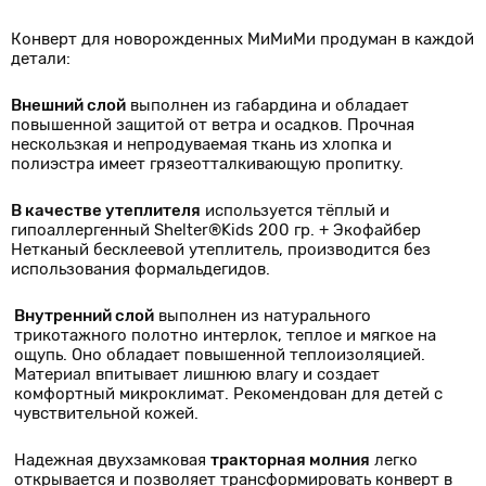
Конверт для новорожденных МиМиМи продуман в каждой
детали:
Внешний слой
выполнен из габардина и обладает
повышенной защитой от ветра и осадков. Прочная
нескользкая и непродуваемая ткань из хлопка и
полиэстра имеет грязеотталкивающую пропитку.
В качестве утеплителя
используется тёплый и
гипоаллергенный Shelter®Kids 200 гр. + Экофайбер
Нетканый бесклеевой утеплитель, производится без
использования формальдегидов.
Внутренний слой
выполнен из натурального
трикотажного полотно интерлок, теплое и мягкое на
ощупь. Оно обладает повышенной теплоизоляцией.
Материал впитывает лишнюю влагу и создает
комфортный микроклимат. Рекомендован для детей с
чувствительной кожей.
Надежная двухзамковая
тракторная молния
легко
открывается и позволяет трансформировать конверт в