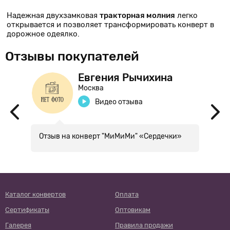
Надежная двухзамковая
тракторная молния
легко
открывается и позволяет трансформировать конверт в
дорожное одеялко.
Отзывы покупателей
Евгения Рычихина
Москва
Видео отзыва
ту
Отзыв на конверт "МиМиМи" «Сердечки»
С
м
А
Каталог конвертов
Оплата
Сертификаты
Оптовикам
Галерея
Правила продажи