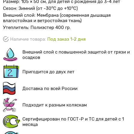
Размер: 105 × 50 см, для детей с рождения до 3-4 лет
о
o
Сезон: Зимний (от -30
С до +10
С)
Внешний слой: Мембрана (современная дышащая
влагостойкая и ветростойкая ткань)
Утеплитель: Полиэстер 400 гр.
Наличие товара:
Под заказ 1-2 дня
Внешний слой с повышенной защитой от грязи и
осадков
Пригодится до двух лет
Доставка по всей России
Подходит к разным коляскам
Сертифицирован по
ГОСТ-Р
и ТС для детей с 1
месяца