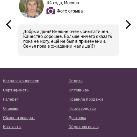
44 года, Москва
Фото отзыва
Добрый день! Внешне очень симпатичен.
Х
Качество хорошее. Больше ничего сказать
к
пока не могу, ещё не был в применении.
"
Семья пока в ожидании малыша)))
С
д
Каталог конвертов
Оплата
Сертификаты
Оптовикам
Галерея
Правила продажи
Отзывы
Производство
Обмен и возврат
Доставка
Контакты
Обратная связь